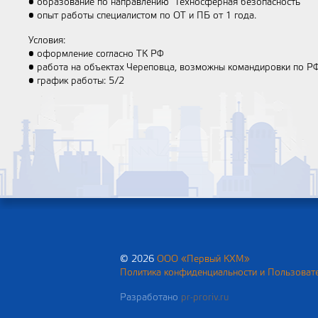
• образование по направлению "Техносферная безопасность"
• опыт работы специалистом по ОТ и ПБ от 1 года.
Условия:
• оформление согласно ТК РФ
• работа на объектах Череповца, возможны командировки по Р
• график работы: 5/2
© 2026
ООО «Первый КХМ»
Политика конфиденциальности и Пользовате
Разработано
pr-proriv.ru