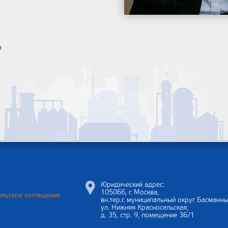
Ф
Юридический адрес:
105066, г. Москва,
льское соглашение
вн.тер.г. муниципальный округ Басманны
ул. Нижняя Красносельская,
д. 35, стр. 9, помещение 36/1