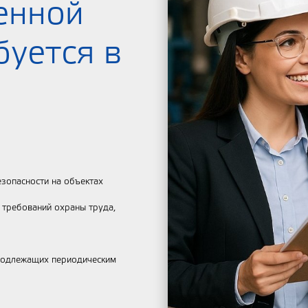
енной
буется в
зопасности на объектах
й требований охраны труда,
 подлежащих периодическим